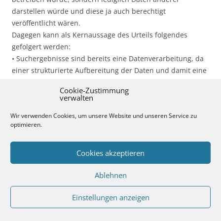
darstellen würde und diese ja auch berechtigt
veröffentlicht wären.
Dagegen kann als Kernaussage des Urteils folgendes
gefolgert werden:
• Suchergebnisse sind bereits eine Datenverarbeitung, da
einer strukturierte Aufbereitung der Daten und damit eine
Art Profilierung erfolgt. Das Medienprivileg kann in diesem
Cookie-Zustimmung
Fall nicht gelten, außer in den engen Grenzen die
verwalten
Personen von öffentlichem Interesse gelten.
Wir verwenden Cookies, um unsere Website und unseren Service zu
• Niederlassungen von ausländischen Unternehmen
optimieren.
unterliegen ja bereits seit längerem unstrittiger weise dem
europäischem, bzw. dem Datenschutzrecht des jeweiligen
Cookies akzeptieren
Sitzlandes. Dies gilt erweitert nunmehr auch für die dort
angebotenen Daten, daher ist es zukünftig egal wo diese
Ablehnen
gespeichert werden! Entscheidend ist das Kriterium ob die
gespeicherten Daten in den entsprechendem Land zu
Einstellungen anzeigen
geschäftlichen Zwecken genutzt werden.