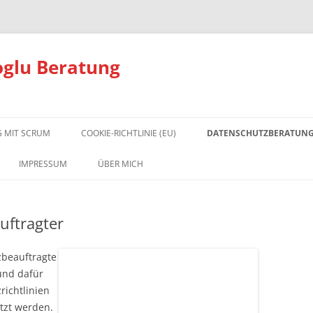
oglu Beratung
 MIT SCRUM
COOKIE-RICHTLINIE (EU)
DATENSCHUTZBERATUN
DATENSCHUTZ GRUNDLA
IMPRESSUM
ÜBER MICH
DATENSCHUTZ FAQ
uftragter
DIE ONLINE-TRAININGSFLA
FÜR DATENSCHUTZBEAUFT
zbeauftragte
und dafür
richtlinien
tzt werden.