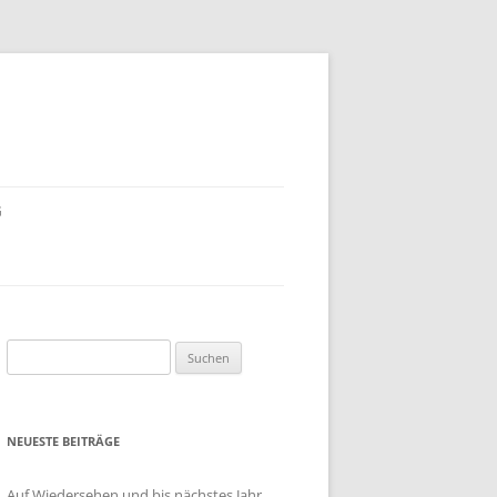
G
GEN
DAS
BUNDESDATENSCHUTZGESETZ
UND DIE DATENSCHUTZGESETZE
DER LÄNDER
TRATE
Suchen
RAGTE
nach:
PERSONENBEZOGENE DATEN
WAS VERSTEHT MAN UNTER
NEUESTE BEITRÄGE
DATENSCHUTZ?
Auf Wiedersehen und bis nächstes Jahr …