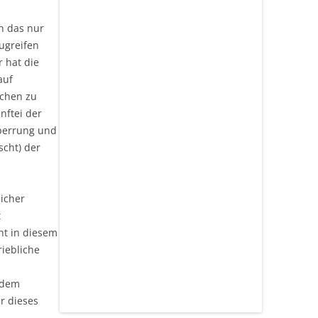
n das nur
zugreifen
r hat die
auf
ichen zu
nftei der
perrung und
scht) der
licher
t
ht in diesem
riebliche
 dem
ür dieses