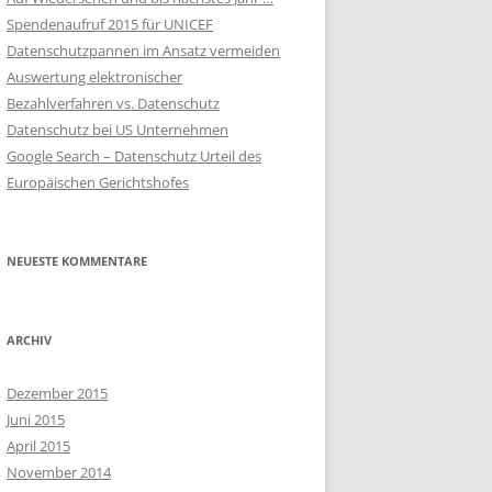
WIE WICHTIG IST DATENSCHUTZ?
Spendenaufruf 2015 für UNICEF
Datenschutzpannen im Ansatz vermeiden
HAUPTPRINZIPIEN DES
Auswertung elektronischer
DATENSCHUTZ
Bezahlverfahren vs. Datenschutz
INTERNER
Datenschutz bei US Unternehmen
DATENSCHUTZBEAUFTRAGTER
Google Search – Datenschutz Urteil des
Europäischen Gerichtshofes
EXTERNER
DATENSCHUTZBEAUFTRAGTER
NEUESTE KOMMENTARE
INTERNER VS. EXTERNER DSB
DATENÜBERMITTLUNG IN
DRITTLÄNDER
ARCHIV
GESCHÄFTSFÜHRUNG UND
Dezember 2015
DATENSCHUTZ
Juni 2015
April 2015
MITARBEITERDATEN IM INTERNET
November 2014