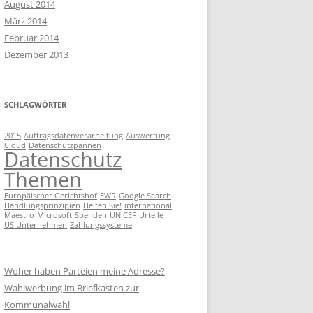
RECHTE DER BETROFFENEN
August 2014
März 2014
ARBEITNEHMERDATENSCHUTZ
BEWERBERVERFAHREN UND
Februar 2014
DATENSCHUTZ
Dezember 2013
GRUNDREGELN DES DS
PERSONALAKTENEINSICHT
WER HAFTET WANN?
SCHLAGWÖRTER
MINDESTANFORDERUNGEN AN
EINEN DSB
2015
Auftragsdatenverarbeitung
Auswertung
Cloud
Datenschutzpannen
Datenschutz
Themen
Europäischer Gerichtshof
EWR
Google Search
Handlungsprinzipien
Helfen Sie!
international
Maestro
Microsoft
Spenden
UNICEF
Urteile
US Unternehmen
Zahlungssysteme
Woher haben Parteien meine Adresse?
Wahlwerbung im Briefkasten zur
Kommunalwahl