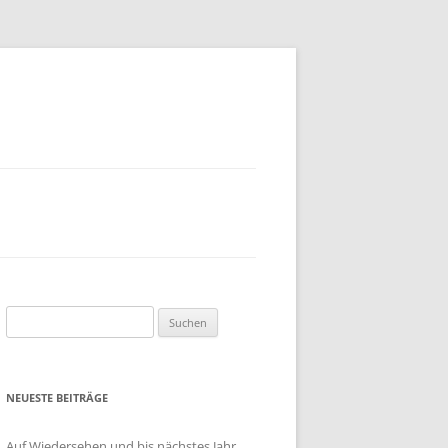
EN
DAS
BUNDESDATENSCHUTZGESETZ
UND DIE DATENSCHUTZGESETZE
DER LÄNDER
TRATE
Suchen
RAGTE
nach:
PERSONENBEZOGENE DATEN
WAS VERSTEHT MAN UNTER
NEUESTE BEITRÄGE
DATENSCHUTZ?
Auf Wiedersehen und bis nächstes Jahr …