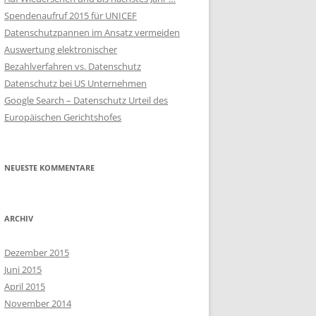
WIE WICHTIG IST DATENSCHUTZ?
Spendenaufruf 2015 für UNICEF
Datenschutzpannen im Ansatz vermeiden
HAUPTPRINZIPIEN DES
Auswertung elektronischer
DATENSCHUTZ
Bezahlverfahren vs. Datenschutz
INTERNER
Datenschutz bei US Unternehmen
DATENSCHUTZBEAUFTRAGTER
Google Search – Datenschutz Urteil des
Europäischen Gerichtshofes
EXTERNER
DATENSCHUTZBEAUFTRAGTER
NEUESTE KOMMENTARE
INTERNER VS. EXTERNER DSB
DATENÜBERMITTLUNG IN
DRITTLÄNDER
ARCHIV
GESCHÄFTSFÜHRUNG UND
Dezember 2015
DATENSCHUTZ
Juni 2015
April 2015
MITARBEITERDATEN IM INTERNET
November 2014