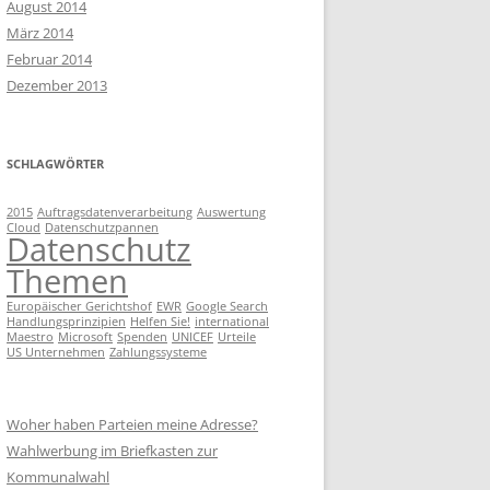
RECHTE DER BETROFFENEN
August 2014
März 2014
ARBEITNEHMERDATENSCHUTZ
BEWERBERVERFAHREN UND
Februar 2014
DATENSCHUTZ
Dezember 2013
GRUNDREGELN DES DS
PERSONALAKTENEINSICHT
WER HAFTET WANN?
SCHLAGWÖRTER
MINDESTANFORDERUNGEN AN
EINEN DSB
2015
Auftragsdatenverarbeitung
Auswertung
Cloud
Datenschutzpannen
Datenschutz
Themen
Europäischer Gerichtshof
EWR
Google Search
Handlungsprinzipien
Helfen Sie!
international
Maestro
Microsoft
Spenden
UNICEF
Urteile
US Unternehmen
Zahlungssysteme
Woher haben Parteien meine Adresse?
Wahlwerbung im Briefkasten zur
Kommunalwahl