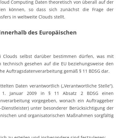
Cloud Computing Daten theoretisch von überall auf der
rden können, so dass sich zunächst die Frage der
sfers in weltweite Clouds stellt.
innerhalb des Europäischen
ei Clouds selbst darüber bestimmen dürfen, was mit
en technisch gesehen auf die EU beziehungsweise den
che Auftragsdatenverarbeitung gemäß § 11 BDSG dar.
telten Daten verantwortlich („Verantwortliche Stelle“).
m 1. Januar 2009 in § 11 Absatz 2 BDSG einen
nverarbeitung vorgegeben, wonach ein Auftraggeber
Dienstleister) unter besonderer Berücksichtigung der
hnischen und organisatorischen Maßnahmen sorgfältig
tlich zu erteilen und insbesondere sind festzulegen: