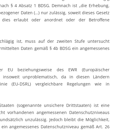
d nach § 4 Absatz 1 BDSG. Demnach ist „die Erhebung,
zogener Daten (…) nur zulässig, soweit dieses Gesetz
t dies erlaubt oder anordnet oder der Betroffene
schlägig ist, muss auf der zweiten Stufe untersucht
rmittelten Daten gemäß § 4b BDSG ein angemessenes
der EU beziehungsweise des EWR (Europäischer
s insoweit unproblematisch, da in diesen Ländern
linie (EU-DSRL) vergleichbare Regelungen wie in
Staaten (sogenannte unsichere Drittstaaten) ist eine
icht vorhandenen angemessenen Datenschutzniveaus
dsätzlich unzulässig. Jedoch bleibt die Möglichkeit,
g ein angemessenes Datenschutzniveau gemäß Art. 26