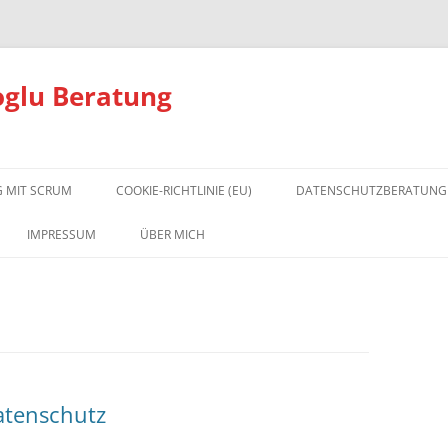
oglu Beratung
 MIT SCRUM
COOKIE-RICHTLINIE (EU)
DATENSCHUTZBERATUNG
DATENSCHUTZ GRUNDLAG
IMPRESSUM
ÜBER MICH
DATENSCHUTZ FAQ
DIE ONLINE-TRAININGSFLA
FÜR DATENSCHUTZBEAUFT
atenschutz