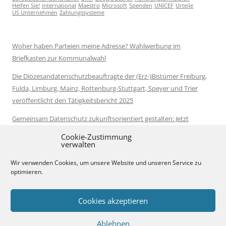
Helfen Sie!
international
Maestro
Microsoft
Spenden
UNICEF
Urteile
US Unternehmen
Zahlungssysteme
Woher haben Parteien meine Adresse? Wahlwerbung im
Briefkasten zur Kommunalwahl
Die Diözesandatenschutzbeauftragte der (Erz-)Bistümer Freiburg,
Fulda, Limburg, Mainz, Rottenburg-Stuttgart, Speyer und Trier
veröffentlicht den Tätigkeitsbericht 2025
Gemeinsam Datenschutz zukunftsorientiert gestalten: Jetzt
Vorschläge zur Datenschutzreform kommentieren
Cookie-Zustimmung
verwalten
Neue Leitlinien zur Anonymisierung von Daten veröffentlicht
Wir verwenden Cookies, um unsere Website und unseren Service zu
Bundestag wählt Moritz Hennemann als Nachfolger von Louisa
optimieren.
Specht-Riemenschneider
Cookies akzeptieren
Ablehnen