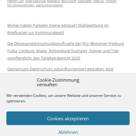
Helfen Sie!
international
Maestro
Microsoft
Spenden
UNICEF
Urteile
US Unternehmen
Zahlungssysteme
Woher haben Parteien meine Adresse? Wahlwerbung im
Briefkasten zur Kommunalwahl
Die Diözesandatenschutzbeauftragte der (Erz-)Bistümer Freiburg,
Fulda, Limburg, Mainz, Rottenburg-Stuttgart, Speyer und Trier
veröffentlicht den Tätigkeitsbericht 2025
Gemeinsam Datenschutz zukunftsorientiert gestalten: Jetzt
Vorschläge zur Datenschutzreform kommentieren
Cookie-Zustimmung
verwalten
Neue Leitlinien zur Anonymisierung von Daten veröffentlicht
Wir verwenden Cookies, um unsere Website und unseren Service zu
Bundestag wählt Moritz Hennemann als Nachfolger von Louisa
optimieren.
Specht-Riemenschneider
Cookies akzeptieren
Ablehnen