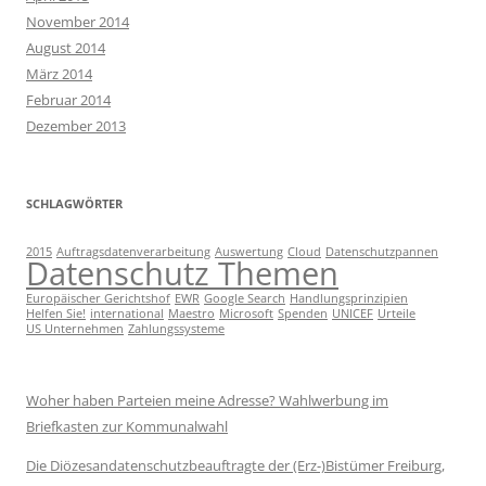
November 2014
August 2014
März 2014
Februar 2014
Dezember 2013
SCHLAGWÖRTER
2015
Auftragsdatenverarbeitung
Auswertung
Cloud
Datenschutzpannen
Datenschutz Themen
Europäischer Gerichtshof
EWR
Google Search
Handlungsprinzipien
Helfen Sie!
international
Maestro
Microsoft
Spenden
UNICEF
Urteile
US Unternehmen
Zahlungssysteme
Woher haben Parteien meine Adresse? Wahlwerbung im
Briefkasten zur Kommunalwahl
Die Diözesandatenschutzbeauftragte der (Erz-)Bistümer Freiburg,