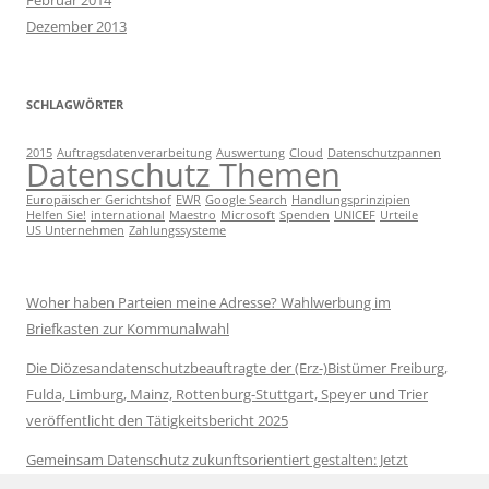
Februar 2014
Dezember 2013
SCHLAGWÖRTER
2015
Auftragsdatenverarbeitung
Auswertung
Cloud
Datenschutzpannen
Datenschutz Themen
Europäischer Gerichtshof
EWR
Google Search
Handlungsprinzipien
Helfen Sie!
international
Maestro
Microsoft
Spenden
UNICEF
Urteile
US Unternehmen
Zahlungssysteme
Woher haben Parteien meine Adresse? Wahlwerbung im
Briefkasten zur Kommunalwahl
Die Diözesandatenschutzbeauftragte der (Erz-)Bistümer Freiburg,
Fulda, Limburg, Mainz, Rottenburg-Stuttgart, Speyer und Trier
veröffentlicht den Tätigkeitsbericht 2025
Gemeinsam Datenschutz zukunftsorientiert gestalten: Jetzt
Vorschläge zur Datenschutzreform kommentieren