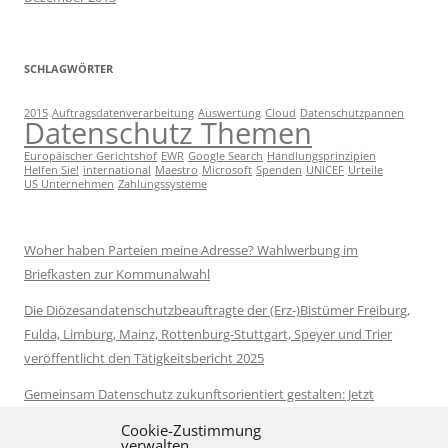
SCHLAGWÖRTER
2015
Auftragsdatenverarbeitung
Auswertung
Cloud
Datenschutzpannen
Datenschutz Themen
Europäischer Gerichtshof
EWR
Google Search
Handlungsprinzipien
Helfen Sie!
international
Maestro
Microsoft
Spenden
UNICEF
Urteile
US Unternehmen
Zahlungssysteme
Woher haben Parteien meine Adresse? Wahlwerbung im
Briefkasten zur Kommunalwahl
Die Diözesandatenschutzbeauftragte der (Erz-)Bistümer Freiburg,
Fulda, Limburg, Mainz, Rottenburg-Stuttgart, Speyer und Trier
veröffentlicht den Tätigkeitsbericht 2025
Gemeinsam Datenschutz zukunftsorientiert gestalten: Jetzt
Vorschläge zur Datenschutzreform kommentieren
Cookie-Zustimmung
verwalten