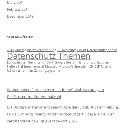
März 2014
Februar 2014
Dezember 2013
SCHLAGWÖRTER
2015
Auftragsdatenverarbeitung
Auswertung
Cloud
Datenschutzpannen
Datenschutz Themen
Europäischer Gerichtshof
EWR
Google Search
Handlungsprinzipien
Helfen Sie!
international
Maestro
Microsoft
Spenden
UNICEF
Urteile
US Unternehmen
Zahlungssysteme
Woher haben Parteien meine Adresse? Wahlwerbung im
Briefkasten zur Kommunalwahl
Die Diözesandatenschutzbeauftragte der (Erz-)Bistümer Freiburg,
Fulda, Limburg, Mainz, Rottenburg-Stuttgart, Speyer und Trier
veröffentlicht den Tätigkeitsbericht 2025