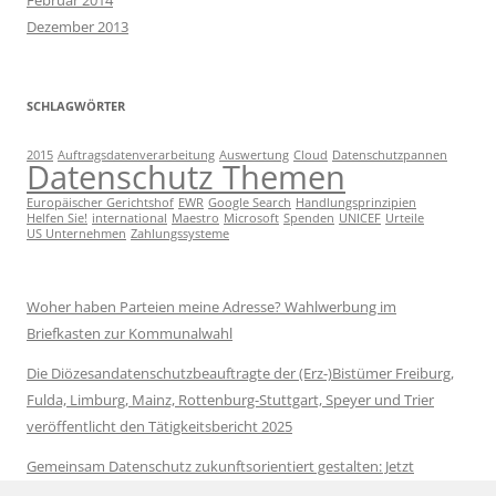
Februar 2014
Dezember 2013
SCHLAGWÖRTER
2015
Auftragsdatenverarbeitung
Auswertung
Cloud
Datenschutzpannen
Datenschutz Themen
Europäischer Gerichtshof
EWR
Google Search
Handlungsprinzipien
Helfen Sie!
international
Maestro
Microsoft
Spenden
UNICEF
Urteile
US Unternehmen
Zahlungssysteme
Woher haben Parteien meine Adresse? Wahlwerbung im
Briefkasten zur Kommunalwahl
Die Diözesandatenschutzbeauftragte der (Erz-)Bistümer Freiburg,
Fulda, Limburg, Mainz, Rottenburg-Stuttgart, Speyer und Trier
veröffentlicht den Tätigkeitsbericht 2025
Gemeinsam Datenschutz zukunftsorientiert gestalten: Jetzt
Vorschläge zur Datenschutzreform kommentieren