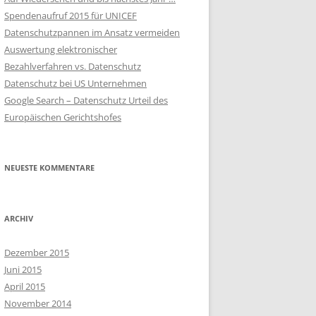
WIE WICHTIG IST DATENSCHUTZ?
Spendenaufruf 2015 für UNICEF
Datenschutzpannen im Ansatz vermeiden
HAUPTPRINZIPIEN DES
Auswertung elektronischer
DATENSCHUTZ
Bezahlverfahren vs. Datenschutz
INTERNER
Datenschutz bei US Unternehmen
DATENSCHUTZBEAUFTRAGTER
Google Search – Datenschutz Urteil des
Europäischen Gerichtshofes
EXTERNER
DATENSCHUTZBEAUFTRAGTER
NEUESTE KOMMENTARE
INTERNER VS. EXTERNER DSB
DATENÜBERMITTLUNG IN
DRITTLÄNDER
ARCHIV
GESCHÄFTSFÜHRUNG UND
Dezember 2015
DATENSCHUTZ
Juni 2015
April 2015
MITARBEITERDATEN IM INTERNET
November 2014