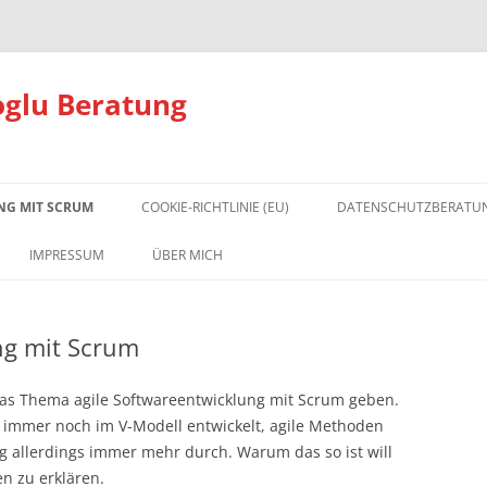
oglu Beratung
NG MIT SCRUM
COOKIE-RICHTLINIE (EU)
DATENSCHUTZBERATU
DATENSCHUTZ GRUNDL
IMPRESSUM
ÜBER MICH
DATENSCHUTZ FAQ
ng mit Scrum
DIE ONLINE-TRAININGS
FÜR DATENSCHUTZBEAU
n das Thema agile Softwareentwicklung mit Scrum geben.
 immer noch im V-Modell entwickelt, agile Methoden
ng allerdings immer mehr durch. Warum das so ist will
n zu erklären.