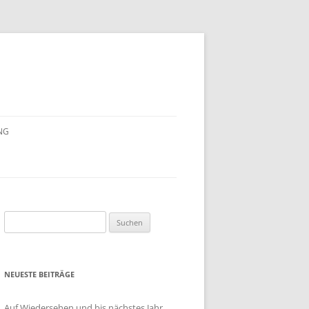
NG
AGEN
DAS
BUNDESDATENSCHUTZGESETZ
UND DIE DATENSCHUTZGESETZE
DER LÄNDER
FLATRATE
Suchen
FTRAGTE
nach:
PERSONENBEZOGENE DATEN
WAS VERSTEHT MAN UNTER
NEUESTE BEITRÄGE
DATENSCHUTZ?
Auf Wiedersehen und bis nächstes Jahr …