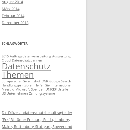
RECHTE DER BETROFFENEN
August 2014
März 2014
ARBEITNEHMERDATENSCHUTZ
BEWERBERVERFAHREN UND
Februar 2014
DATENSCHUTZ
Dezember 2013
GRUNDREGELN DES DS
PERSONALAKTENEINSICHT
WER HAFTET WANN?
SCHLAGWÖRTER
MINDESTANFORDERUNGEN AN
EINEN DSB
2015
Auftragsdatenverarbeitung
Auswertung
Cloud
Datenschutzpannen
Datenschutz
Themen
Europäischer Gerichtshof
EWR
Google Search
Handlungsprinzipien
Helfen Sie!
international
Maestro
Microsoft
Spenden
UNICEF
Urteile
US Unternehmen
Zahlungssysteme
Die Diözesandatenschutzbeauftragte der
(Erz-)Bistümer Freiburg, Fulda, Limburg,
Mainz, Rottenburg-Stuttgart, Speyer und