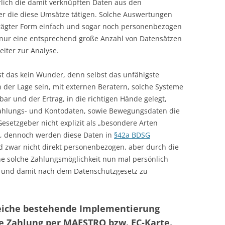
ich die damit verknüpften Daten aus den
r die diese Umsätze tätigen. Solche Auswertungen
prägter Form einfach und sogar noch personenbezogen
h nur eine entsprechend große Anzahl von Datensätzen
iter zur Analyse.
 ist das kein Wunder, denn selbst das unfähigste
der Lage sein, mit externen Beratern, solche Systeme
r und der Ertrag, in die richtigen Hände gelegt,
ahlungs- und Kontodaten, sowie Bewegungsdaten die
esetzgeber nicht explizit als „besondere Arten
t, dennoch werden diese Daten in
§42a BDSG
d zwar nicht direkt personenbezogen, aber durch die
ne solche Zahlungsmöglichkeit nun mal persönlich
r und damit nach dem Datenschutzgesetz zu
greiche bestehende Implementierung
ie Zahlung per MAESTRO bzw. EC-Karte.