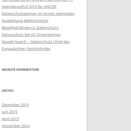
WIE WICHTIG IST DATENSCHUTZ?
Spendenaufruf 2015 für UNICEF
Datenschutzpannen im Ansatz vermeiden
HAUPTPRINZIPIEN DES
Auswertung elektronischer
DATENSCHUTZ
Bezahlverfahren vs. Datenschutz
INTERNER
Datenschutz bei US Unternehmen
DATENSCHUTZBEAUFTRAGTER
Google Search – Datenschutz Urteil des
Europäischen Gerichtshofes
EXTERNER
DATENSCHUTZBEAUFTRAGTER
NEUESTE KOMMENTARE
INTERNER VS. EXTERNER DSB
DATENÜBERMITTLUNG IN
DRITTLÄNDER
ARCHIV
GESCHÄFTSFÜHRUNG UND
Dezember 2015
DATENSCHUTZ
Juni 2015
April 2015
MITARBEITERDATEN IM INTERNET
November 2014