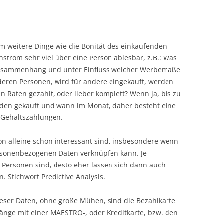
um weitere Dinge wie die Bonität des einkaufenden
strom sehr viel über eine Person ablesbar, z.B.: Was
 Zusammenhang und unter Einfluss welcher Werbemaße
deren Personen, wird für andere eingekauft, werden
 Raten gezahlt, oder lieber komplett? Wenn ja, bis zu
rden gekauft und wann im Monat, daher besteht eine
 Gehaltszahlungen.
son alleine schon interessant sind, insbesondere wenn
rsonenbezogenen Daten verknüpfen kann. Je
Personen sind, desto eher lassen sich dann auch
. Stichwort Predictive Analysis.
ieser Daten, ohne große Mühen, sind die Bezahlkarte
änge mit einer MAESTRO-, oder Kreditkarte, bzw. den