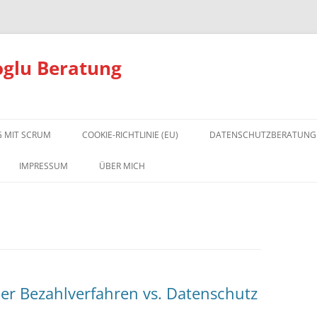
oglu Beratung
 MIT SCRUM
COOKIE-RICHTLINIE (EU)
DATENSCHUTZBERATUNG
DATENSCHUTZ GRUNDLAG
IMPRESSUM
ÜBER MICH
DATENSCHUTZ FAQ
DIE ONLINE-TRAININGSFLA
FÜR DATENSCHUTZBEAUFT
er Bezahlverfahren vs. Datenschutz