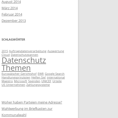
RECHTE DER BETROFFENEN
August 2014
März 2014
ARBEITNEHMERDATENSCHUTZ
BEWERBERVERFAHREN UND
Februar 2014
DATENSCHUTZ
Dezember 2013
GRUNDREGELN DES DS
PERSONALAKTENEINSICHT
WER HAFTET WANN?
SCHLAGWÖRTER
MINDESTANFORDERUNGEN AN
EINEN DSB
2015
Auftragsdatenverarbeitung
Auswertung
Cloud
Datenschutzpannen
Datenschutz
Themen
Europäischer Gerichtshof
EWR
Google Search
Handlungsprinzipien
Helfen Sie!
international
Maestro
Microsoft
Spenden
UNICEF
Urteile
US Unternehmen
Zahlungssysteme
Woher haben Parteien meine Adresse?
Wahlwerbung im Briefkasten zur
Kommunalwahl