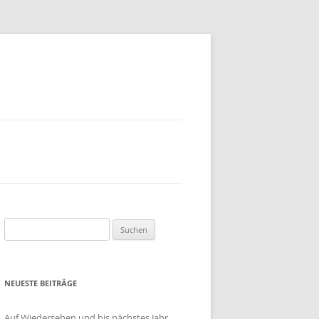
EN
DAS
BUNDESDATENSCHUTZGESETZ
UND DIE DATENSCHUTZGESETZE
DER LÄNDER
TRATE
Suchen
RAGTE
nach:
PERSONENBEZOGENE DATEN
WAS VERSTEHT MAN UNTER
NEUESTE BEITRÄGE
DATENSCHUTZ?
Auf Wiedersehen und bis nächstes Jahr …