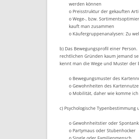
werden können
o Preisstruktur der gekauften Arti
o Wege-, bzw. Sortimentsoptimie
kauft man zusammen
o Käufergruppenanalysen: Zu wel
b) Das Bewegungsprofil einer Person.
rechtlichen Gründen kaum jemand sein
kennt man die Wege und Muster der b
o Bewegungsmuster des Kartenn
o Gewohnheiten des Kartennutze
o Mobilität, daher wie komme ich
c) Psychologische Typenbestimmung
o Gewohnheitstier oder Spontank
o Partymaus oder Stubenhocker
o Single oder Familienmensch