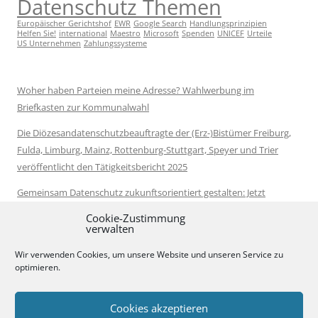
Datenschutz Themen
Europäischer Gerichtshof
EWR
Google Search
Handlungsprinzipien
Helfen Sie!
international
Maestro
Microsoft
Spenden
UNICEF
Urteile
US Unternehmen
Zahlungssysteme
Woher haben Parteien meine Adresse? Wahlwerbung im
Briefkasten zur Kommunalwahl
Die Diözesandatenschutzbeauftragte der (Erz-)Bistümer Freiburg,
Fulda, Limburg, Mainz, Rottenburg-Stuttgart, Speyer und Trier
veröffentlicht den Tätigkeitsbericht 2025
Gemeinsam Datenschutz zukunftsorientiert gestalten: Jetzt
Vorschläge zur Datenschutzreform kommentieren
Cookie-Zustimmung
verwalten
Neue Leitlinien zur Anonymisierung von Daten veröffentlicht
Wir verwenden Cookies, um unsere Website und unseren Service zu
Bundestag wählt Moritz Hennemann als Nachfolger von Louisa
optimieren.
Specht-Riemenschneider
Cookies akzeptieren